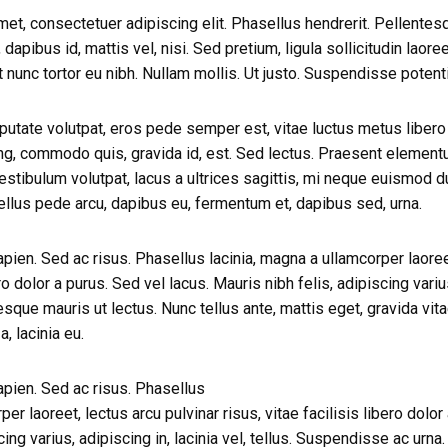
et, consectetuer adipiscing elit. Phasellus hendrerit. Pellentesq
, dapibus id, mattis vel, nisi. Sed pretium, ligula sollicitudin laoree
 nunc tortor eu nibh. Nullam mollis. Ut justo. Suspendisse potenti
putate volutpat, eros pede semper est, vitae luctus metus liber
ing, commodo quis, gravida id, est. Sed lectus. Praesent elementu
estibulum volutpat, lacus a ultrices sagittis, mi neque euismod du
ellus pede arcu, dapibus eu, fermentum et, dapibus sed, urna.
pien. Sed ac risus. Phasellus lacinia, magna a ullamcorper laoreet
ero dolor a purus. Sed vel lacus. Mauris nibh felis, adipiscing varius
esque mauris ut lectus. Nunc tellus ante, mattis eget, gravida vitae,
, lacinia eu.
pien. Sed ac risus. Phasellus
er laoreet, lectus arcu pulvinar risus, vitae facilisis libero dolor
ing varius, adipiscing in, lacinia vel, tellus. Suspendisse ac urna.