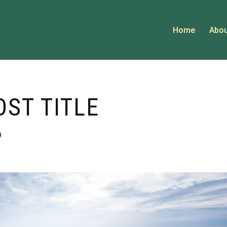
Home
Abou
OST TITLE
9